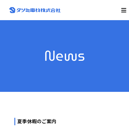
コ
ン
タ
地
域
テ
ツ
N
ン
ミ
o
ツ
電
.
へ
1
材
ス
だ
株
キ
か
News
式
ら
ッ
で
プ
会
き
社
る
仕
事
が
あ
る
夏季休暇のご案内