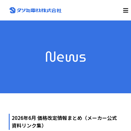
コ
ン
タ
地
域
テ
ツ
N
ン
ミ
o
ツ
電
.
へ
1
材
ス
だ
株
キ
か
News
式
ら
ッ
で
プ
会
き
社
る
仕
事
が
あ
る
2026年6月 価格改定情報まとめ（メーカー公式
資料リンク集）